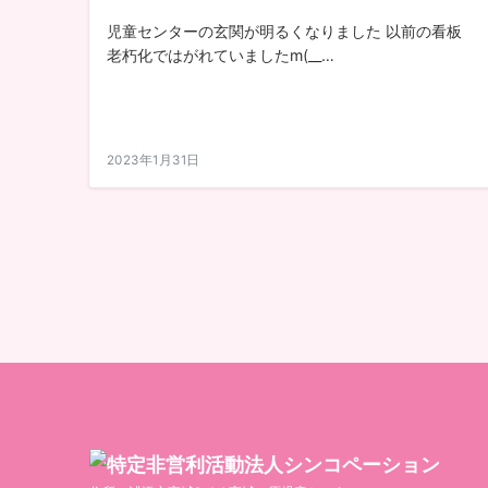
児童センターの玄関が明るくなりました 以前の看板
老朽化ではがれていましたm(__…
2023年1月31日
投
稿
の
ペ
ー
ジ
送