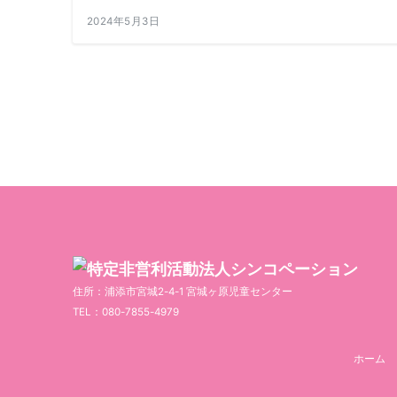
2024年5月3日
投
稿
の
ペ
ー
ジ
送
り
住所：浦添市宮城2-4-1 宮城ヶ原児童センター
TEL：080-7855-4979
ホーム